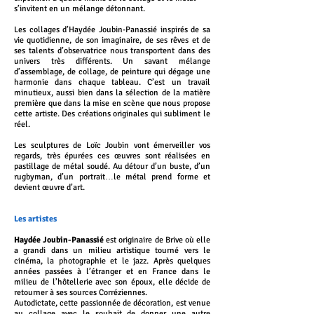
s’invitent en un mélange détonnant.
Les collages d’Haydée Joubin-Panassié inspirés de sa
vie quotidienne, de son imaginaire, de ses rêves et de
ses talents d’observatrice nous transportent dans des
univers très différents. Un savant mélange
d’assemblage, de collage, de peinture qui dégage une
harmonie dans chaque tableau. C’est un travail
minutieux, aussi bien dans la sélection de la matière
première que dans la mise en scène que nous propose
cette artiste. Des créations originales qui subliment le
réel.
Les sculptures de Loïc Joubin vont émerveiller vos
regards, très épurées ces œuvres sont réalisées en
pastillage de métal soudé. Au détour d’un buste, d’un
rugbyman, d’un portrait…le métal prend forme et
devient œuvre d’art.
Les artistes
Haydée Joubin-Panassié
est originaire de Brive où elle
a grandi dans un milieu artistique tourné vers le
cinéma, la photographie et le jazz. Après quelques
années passées à l’étranger et en France dans le
milieu de l’hôtellerie avec son époux, elle décide de
retourner à ses sources Corréziennes.
Autodictate, cette passionnée de décoration, est venue
au collage avec le souhait de donner une autre