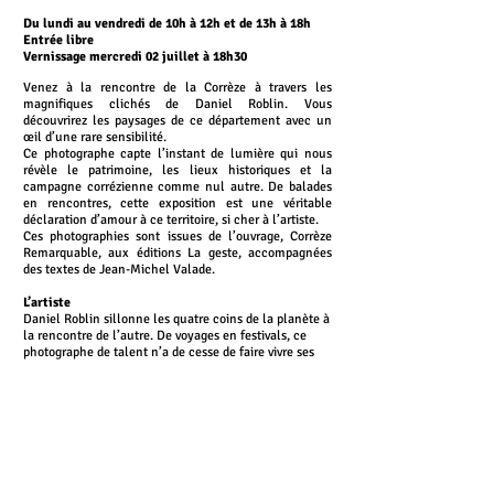
Du lundi au vendredi de 10h à 12h et de 13h à 18h
Entrée libre
Vernissage mercredi 02 juillet à 18h30
Venez à la rencontre de la Corrèze à travers les
magnifiques clichés de Daniel Roblin. Vous
découvrirez les paysages de ce département avec un
œil d’une rare sensibilité.
Ce photographe capte l’instant de lumière qui nous
révèle le patrimoine, les lieux historiques et la
campagne corrézienne comme nul autre. De balades
en rencontres, cette exposition est une véritable
déclaration d’amour à ce territoire, si cher à l’artiste.
Ces photographies sont issues de l’ouvrage, Corrèze
Remarquable, aux éditions La geste, accompagnées
des textes de Jean-Michel Valade.
L’artiste
Daniel Roblin sillonne les quatre coins de la planète à
la rencontre de l’autre. De voyages en festivals, ce
photographe de talent n’a de cesse de faire vivre ses
images. Nombreux de ses clichés ont été salués par la
critique. Pendant près d’un an, il a parcouru la Corrèze
pour en capter l’essence et la sublimer à travers les
photos de Corrèze Remarquable.